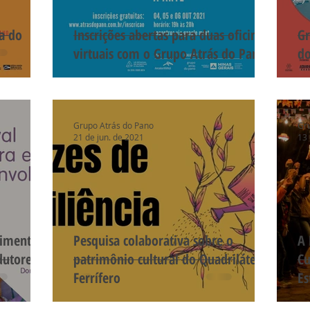
a do
Inscrições abertas para duas oficinas
Gr
virtuais com o Grupo Atrás do Pano
do
Grupo Atrás do Pano
Gr
21 de jun. de 2021
13 
vimento
Pesquisa colaborativa sobre o
A 
odutores
patrimônio cultural do Quadrilátero
Cu
Ferrífero
Es