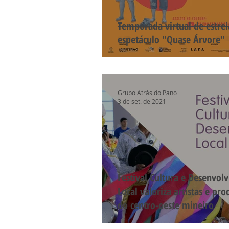
Temporada virtual de estrei
espetáculo "Quase Árvore"
Grupo Atrás do Pano
3 de set. de 2021
Festival Cultura e Desenvol
Local valoriza artistas e pr
do centro-oeste mineiro