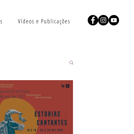
as
Vídeos e Publicações
upo Atrás do Pano
de set. de 2021