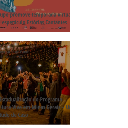
upo promove temporada virtual
 espetáculo Estórias Cantantes
upo Atrás do Pano
de mai. de 2021
Estadualização do Programa
ltura Viva em Minas Gerais – Um
tudo de Caso