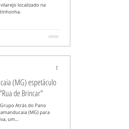
larejo localizado na
itinhonha.
caia (MG) espetáculo
 "Rua de Brincar"
 Grupo Atrás do Pano
Camanducaia (MG) para
va, um...