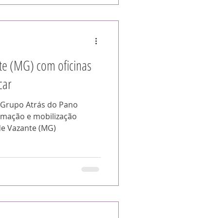
te (MG) com oficinas
car
o Grupo Atrás do Pano
rmação e mobilização
de Vazante (MG)