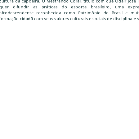
cultura da capoeira. O Mestrando Coral, título com que Odair José 
quer difundir as práticas do esporte brasileiro, uma expr
afrodescendente reconhecida como Patrimônio do Brasil e mui
formação cidadã com seus valores culturais e sociais de disciplina e 